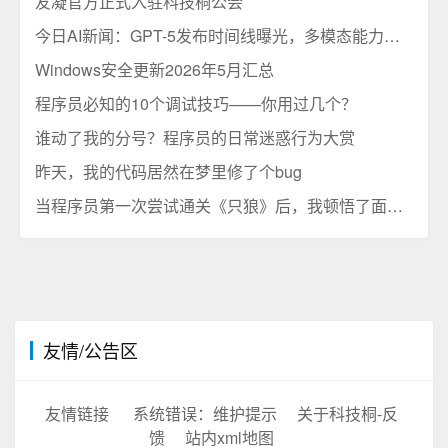
友凝官方正式入驻科技桐公会
今日AI新闻：GPT-5发布时间线曝光，多模态能力将迎来质的飞跃
Windows安全更新2026年5月汇总
程序员必知的10个调试技巧——你用过几个？
谁动了我的分号？程序员的日常迷惑行为大赏
昨天，我的代码居然在梦里修了个bug
当程序员第一次尝试通关《只狼》后，我顿悟了面向对象编程的真谛
友情/公告区
友情链接
系统错误：维护提示
关于科技桐-反
馈
站内xml地图