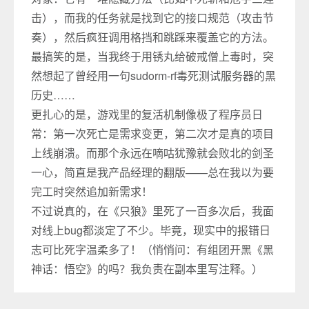
击），而我的任务就是找到它的接口规范（攻击节
奏），然后疯狂调用格挡和跳踩来覆盖它的方法。
最搞笑的是，当我终于用锈丸给破戒僧上毒时，突
然想起了曾经用一句sudorm-rf毒死测试服务器的黑
历史……
更扎心的是，游戏里的复活机制像极了程序员日
常：第一次死亡是需求变更，第二次才是真的项目
上线崩溃。而那个永远在嘀咕犹豫就会败北的剑圣
一心，简直是我产品经理的翻版——总在我以为要
完工时突然追加新需求！
不过说真的，在《只狼》里死了一百多次后，我面
对线上bug都淡定了不少。毕竟，现实中的报错日
志可比死字温柔多了！（悄悄问：有组团开黑《黑
神话：悟空》的吗？我负责在副本里写注释。）