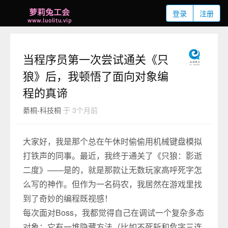
登录
注册
当程序员第一次尝试通关《只
狼》后，我顿悟了面向对象编
程的真谛
綦桐-科技桐
于 3个月前
大家好，我是那个总在午休时偷偷用机械键盘模拟
打铁声的同事。最近，我终于通关了《只狼：影逝
二度》——是的，就是那款让无数玩家高呼死字怎
么写的神作。但作为一名码农，我居然在游戏里找
到了奇妙的编程既视感！
每次面对Boss，我都觉得自己在调试一个复杂多态
对象：它有一堆隐藏方法（比如不死斩和危字三连