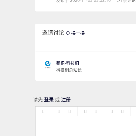
发布于 2020-11-23 23:52:10
1条评论
邀请讨论
换一换
綦桐-科技桐
科技桐总站长
请先
登录
或
注册