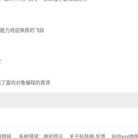
态能力将迎来质的飞跃
？
赏
悟了面向对象编程的真谛
情链接
系统错误：维护提示
关于科技桐-反馈
站内xml地