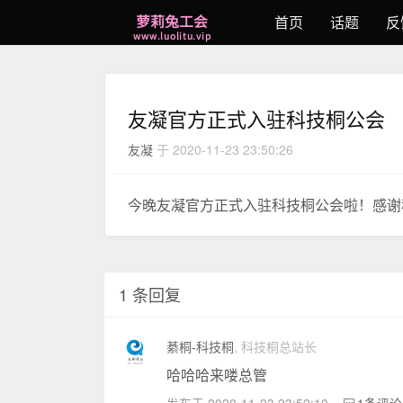
首页
话题
反
友凝官方正式入驻科技桐公会
友凝
于 2020-11-23 23:50:26
今晚友凝官方正式入驻科技桐公会啦！感谢
1 条回复
綦桐-科技桐
, 科技桐总站长
哈哈哈来喽总管