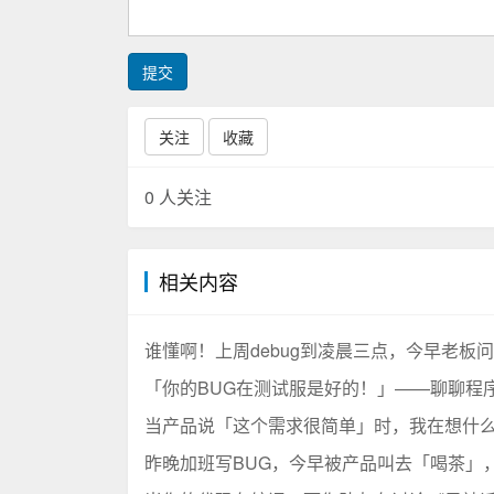
提交
关注
收藏
0
人关注
相关内容
谁懂啊！上周debug到凌晨三点，今早老板
「你的BUG在测试服是好的！」——聊聊程
当产品说「这个需求很简单」时，我在想什
昨晚加班写BUG，今早被产品叫去「喝茶」