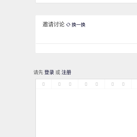
邀请讨论
换一换
请先
登录
或
注册