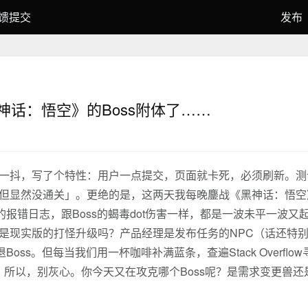
馈提交
发布
神话：悟空》的Boss附体了……
一抖，写了个特性：用户一点提交，页面就卡死，必须刷新。测试
但显然没通关」。更绝的是，这两天我每晚鏖战《黑神话：悟空
的报错日志，跟Boss的蝎毒dot伤害一样，都是一波未平一波
是现实版的打怪升级吗？产品经理是发布任务的NPC（话还特
oss。但每当我们用一杯咖啡补满蓝条，查遍Stack Overf
M。所以，别灰心。你今天又在攻克哪个Boss呢？是需求变更兽