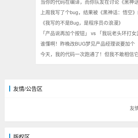
当你的代码在编译，而你队友在讨论《黑神
上周我写了个bug，结果被《黑神话：悟空》
《我写的不是Bug，是程序员の浪漫》
「产品说再加个按钮」 vs 「我玩老头环打
谁懂啊！昨晚改BUG梦见产品经理说要加个
今天，我的代码一次跑通了！但我不敢相信
友情/公告区
友
版权区