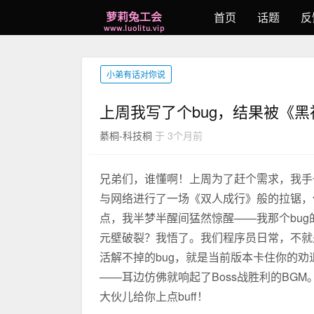
首页
话题
反
小弟有话对你说
上周我写了个bug，结果被《黑
綦桐-科技桐
于 3个月前
兄弟们，谁懂啊！上周为了赶个需求，我手
与网络进行了一场《双人成行》般的拉锯，
点，我半梦半醒间猛然惊醒——我那个bug
元壁破裂？我悟了。我们程序员日常，不就
活解不掉的bug，就是当前版本卡住你的劝退B
——耳边仿佛就响起了Boss战胜利的BG
大伙儿给你上点buff！