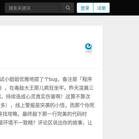
登录
注册
小姐姐优雅地提了个bug，备注是「程序
》，在毒敌大王那儿疯狂坐牢。昨天凌晨三
又起，持续造成心灵真实伤害啊！这算不算次
别多），线上警报是突袭的小怪，而那个你死
low寻找攻略，最终敲下那一行完美的代码时
还是环境不一致精？评论区说出你的故事，让