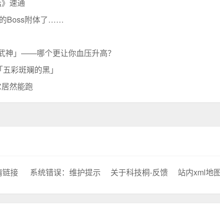
话》速通
的Boss附体了……
女武神」——哪个更让你血压升高？
「五彩斑斓的黑」
它居然能跑
情链接
系统错误：维护提示
关于科技桐-反馈
站内xml地