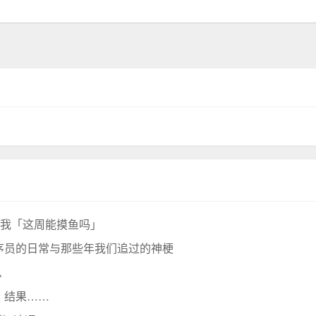
问我「这周能摸鱼吗」
序员的日常与那些年我们追过的神梗
么
，结果……