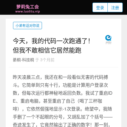
登录
注册
小弟有话对你说
今天，我的代码一次跑通了！
但我不敢相信它居然能跑
綦桐-科技桐
于 3个月前
昨天凌晨三点，我还在和一段看似无害的代码搏
斗。它简单到只有十行，功能是计算用户登录次
数，但每次运行都神秘地返回负数。我试了重启ID
E、重启电脑，甚至重启了自己（喝了三杯咖
啡），它依然倔强地显示-1次登录。绝望中，我随
手删了一个不起眼的分号，又胡乱加了个括号——
奇迹发生了，它竟然输出了正确的数字！那一刻，