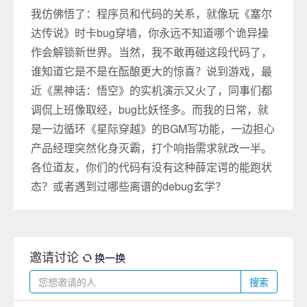
我仿佛悟了：程序员和代码的关系，就像玩《塞尔
达传说》时卡bug穿墙，你永远不知道哪个诡异操
作会解锁新世界。当然，我不敢再碰这段代码了，
谁知道它是不是在酝酿更大的惊喜？说到游戏，最
近《黑神话：悟空》的实机演示又火了，同事们都
调侃上班像取经，bug比妖怪多。而我的日常，就
是一边循环《星际穿越》的BGM写功能，一边担心
产品经理突然化身灭霸，打个响指需求就改一半。
各位道友，你们的代码有没有这种薛定谔的能跑状
态？或者遇到过哪些离谱的debug玄学？
邀请讨论
换一换
搜索