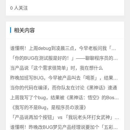
0
人关注
相关内容
谁懂啊！上周debug到凌晨三点，今早老板问我「这周能摸鱼吗」
「你的BUG在测试服是好的！」——聊聊程序员的日常与那些年我们追过的神梗
当产品说「这个需求很简单」时，我在想什么
昨晚加班写BUG，今早被产品叫去「喝茶」，结果……
当你的代码在编译，而你队友在讨论《黑神话》速通
上周我写了个bug，结果被《黑神话：悟空》的Boss附体了……
《我写的不是Bug，是程序员の浪漫》
「产品说再加个按钮」 vs 「我玩老头环打女武神」——哪个更让你血压升高？
谁懂啊！昨晚改BUG梦见产品经理说要加个「五彩斑斓的黑」