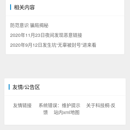
相关内容
防范意识 骗局揭秘
2020年11月23日夜间发现恶意链接
2020年9月12日发生坑“无辜被封号”进来看
友情/公告区
友情链接
系统错误：维护提示
关于科技桐-反
馈
站内xml地图