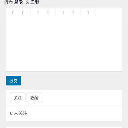
请先
登录
或
注册
提交
关注
收藏
0
人关注