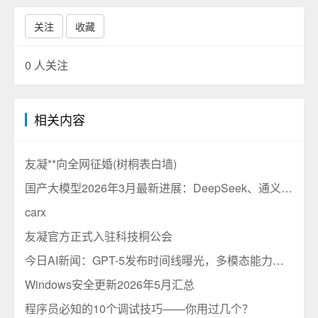
关注
收藏
0
人关注
相关内容
友凝**向全网征婚(树桐表白墙)
国产大模型2026年3月最新进展：DeepSeek、通义千问、文心一言三强争霸格局分析
carx
友凝官方正式入驻科技桐公会
今日AI新闻：GPT-5发布时间线曝光，多模态能力将迎来质的飞跃
Windows安全更新2026年5月汇总
程序员必知的10个调试技巧——你用过几个？