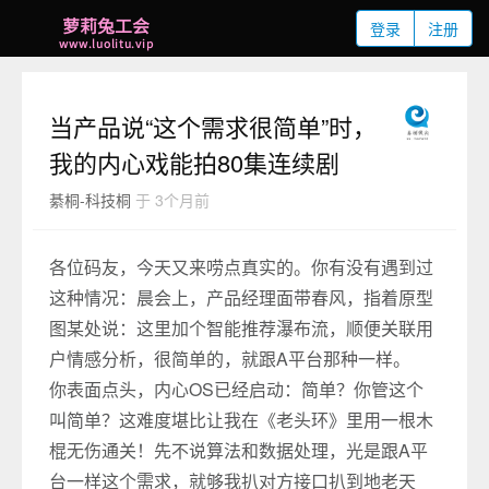
登录
注册
当产品说“这个需求很简单”时，
我的内心戏能拍80集连续剧
綦桐-科技桐
于 3个月前
各位码友，今天又来唠点真实的。你有没有遇到过
这种情况：晨会上，产品经理面带春风，指着原型
图某处说：这里加个智能推荐瀑布流，顺便关联用
户情感分析，很简单的，就跟A平台那种一样。
你表面点头，内心OS已经启动：简单？你管这个
叫简单？这难度堪比让我在《老头环》里用一根木
棍无伤通关！先不说算法和数据处理，光是跟A平
台一样这个需求，就够我扒对方接口扒到地老天