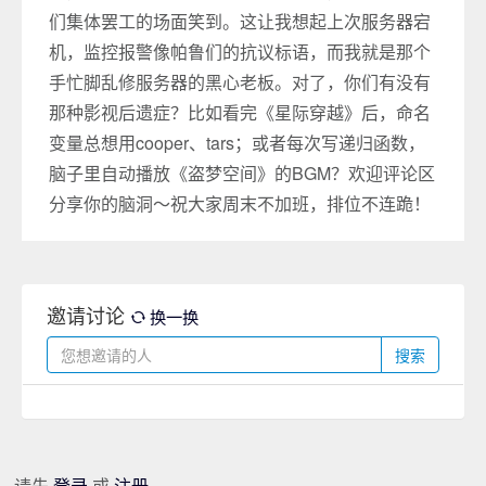
们集体罢工的场面笑到。这让我想起上次服务器宕
机，监控报警像帕鲁们的抗议标语，而我就是那个
手忙脚乱修服务器的黑心老板。对了，你们有没有
那种影视后遗症？比如看完《星际穿越》后，命名
变量总想用cooper、tars；或者每次写递归函数，
脑子里自动播放《盗梦空间》的BGM？欢迎评论区
分享你的脑洞～祝大家周末不加班，排位不连跪！
邀请讨论
换一换
搜索
请先
登录
或
注册