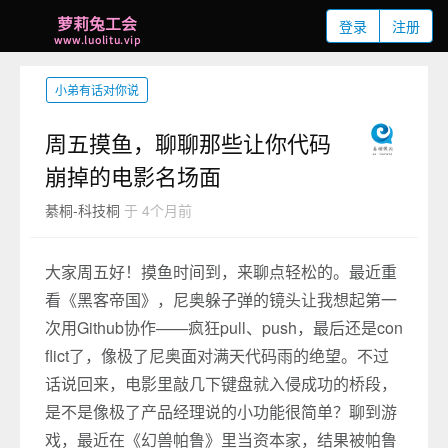
登录
注册
小弟有话对你说
周五摸鱼，聊聊那些让你代码
崩掉的电影名场面
綦桐-科技桐
于 4个月前
大家周五好！摸鱼时间到，来聊点轻松的。最近重
看《黑客帝国》，尼奥躲子弹的镜头让我想起第一
次用Github协作——疯狂pull、push，最后还是con
flict了，像极了尼奥面对满天代码雨的绝望。不过
话说回来，电影里敲几下键盘就入侵成功的桥段，
是不是像极了产品经理说的小功能很简单？聊到游
戏，最近在《幻兽帕鲁》里当资本家，结果被帕鲁