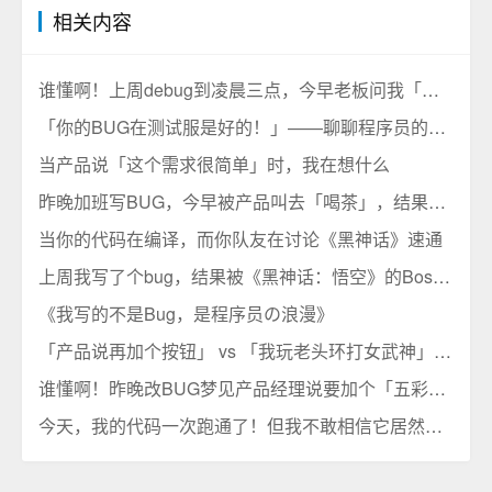
相关内容
谁懂啊！上周debug到凌晨三点，今早老板问我「这周能摸鱼吗」
「你的BUG在测试服是好的！」——聊聊程序员的日常与那些年我们追过的神梗
当产品说「这个需求很简单」时，我在想什么
昨晚加班写BUG，今早被产品叫去「喝茶」，结果……
当你的代码在编译，而你队友在讨论《黑神话》速通
上周我写了个bug，结果被《黑神话：悟空》的Boss附体了……
《我写的不是Bug，是程序员の浪漫》
「产品说再加个按钮」 vs 「我玩老头环打女武神」——哪个更让你血压升高？
谁懂啊！昨晚改BUG梦见产品经理说要加个「五彩斑斓的黑」
今天，我的代码一次跑通了！但我不敢相信它居然能跑