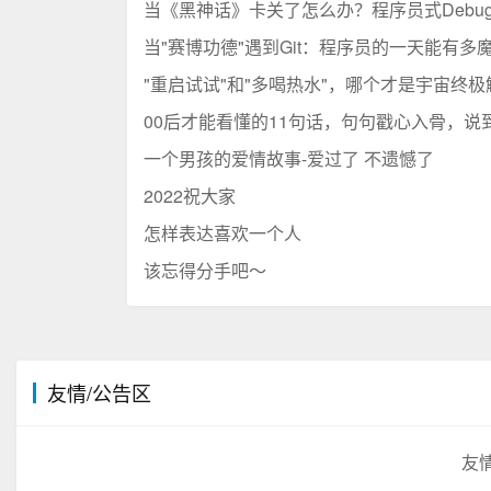
当《黑神话》卡关了怎么办？程序员式Debu
当"赛博功德"遇到Git：程序员的一天能有多
"重启试试"和"多喝热水"，哪个才是宇宙终
00后才能看懂的11句话，句句戳心入骨，说
一个男孩的爱情故事-爱过了 不遗憾了
2022祝大家
怎样表达喜欢一个人
该忘得分手吧～
友情/公告区
友