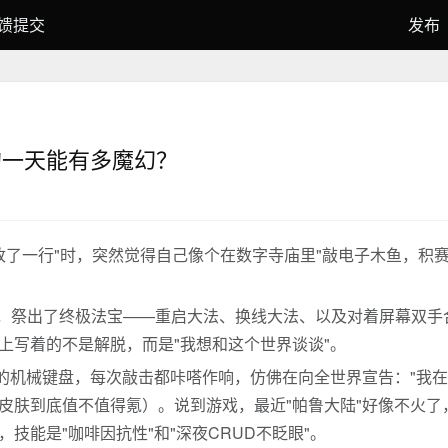
馈提交
发布
员的一天能有多魔幻？
-m "又改了一行"时，突然觉得自己像个在数字寺庙里"敲电子木鱼
g，祭出了终极法宝——重启大法、换线大法、以及对着屏幕双
上写着的不是解脱，而是"我想和这个世界谈谈"。
"的机械键盘，每次敲击都咔嗒作响，仿佛在向全世界宣告："我
皮肤到底值不值得氪）。说到游戏，最近"帕鲁大陆"好像不火了
技能是"咖啡因抗性"和"深夜CRUD不眨眼"。