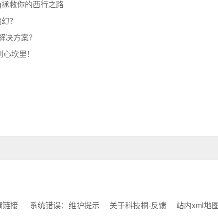
g拯救你的西行之路
魔幻？
极解决方案？
到心坎里！
情链接
系统错误：维护提示
关于科技桐-反馈
站内xml地