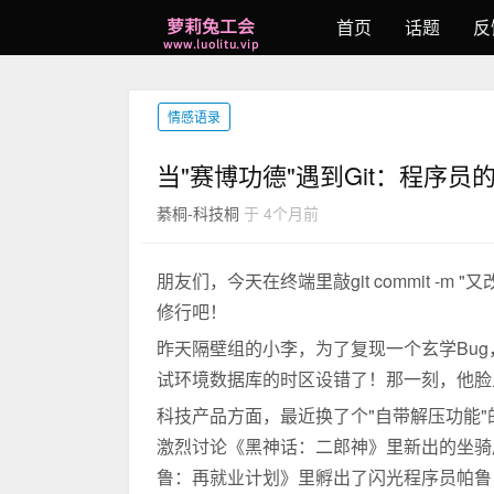
首页
话题
反
情感语录
当"赛博功德"遇到Git：程序
綦桐-科技桐
于 4个月前
朋友们，今天在终端里敲git commit 
修行吧！
昨天隔壁组的小李，为了复现一个玄学Bu
试环境数据库的时区设错了！那一刻，他脸
科技产品方面，最近换了个"自带解压功能
激烈讨论《黑神话：二郎神》里新出的坐骑
鲁：再就业计划》里孵出了闪光程序员帕鲁，