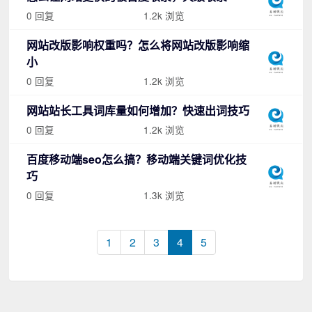
0 回复
1.2k 浏览
网站改版影响权重吗？怎么将网站改版影响缩
小
0 回复
1.2k 浏览
网站站长工具词库量如何增加？快速出词技巧
0 回复
1.2k 浏览
百度移动端seo怎么搞？移动端关键词优化技
巧
0 回复
1.3k 浏览
1
2
3
4
5