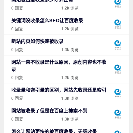
0 回复
1.2k 浏览
关键词没收录怎么SEO让百度收录
0 回复
1.2k 浏览
新站内页如何快速被收录
0 回复
1.3k 浏览
网站一直不收录是什么原因，原创内容也不收
录
0 回复
1.2k 浏览
收录量和索引量的区别，网站先收录还是索引
0 回复
1.3k 浏览
网站被收录了但是在百度上搜索不到
0 回复
1.3k 浏览
怎么让网站更快的被百度收录，天级收录