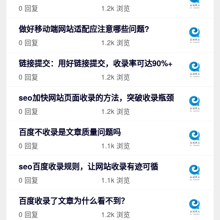
0 回复
1.2k 浏览
做好移动端网站适配应注意哪些问题?
0 回复
1.2k 浏览
链接提交：用好链接提交，收录率可达90%+
0 回复
1.2k 浏览
seo加快网站页面收录的方法，突破收录瓶颈
0 回复
1.2k 浏览
百度不收录是文章质量问题吗
0 回复
1.1k 浏览
seo百度收录规则，让网站收录有迹可循
0 回复
1.1k 浏览
百度收录了文章为什么看不到？
0 回复
1.2k 浏览