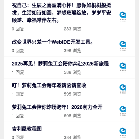
祝自己：生辰之喜盈满心怀！愿你如桐树般挺
拔，生活如诗如画，梦想璀璨绽放，岁岁平安
顺遂、幸福常伴左右。
0 回复
283 浏览
改变世界只差一个WebIDE开发工具。
0 回复
396 浏览
2025再见！萝莉兔工会陪你奔赴2026新旅程
1 回复
586 浏览
叮！萝莉兔工会跨年邀请函请查收
1 回复
595 浏览
萝莉兔工会陪你炸场跨年！2026萌力全开
1 回复
608 浏览
吉利屋教程图
0 回复
384 浏览