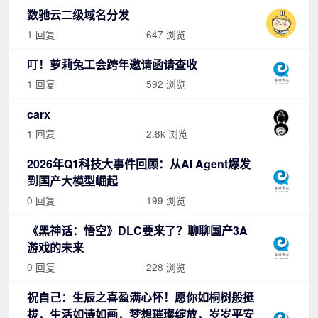
数驰云二级域名分发
1 回复
647 浏览
叮！萝莉兔工会跨年邀请函请查收
1 回复
592 浏览
carx
1 回复
2.8k 浏览
2026年Q1科技大事件回顾：从AI Agent爆发
到国产大模型崛起
0 回复
199 浏览
《黑神话：悟空》DLC要来了？聊聊国产3A
游戏的未来
0 回复
228 浏览
祝自己：生辰之喜盈满心怀！愿你如桐树般挺
拔，生活如诗如画，梦想璀璨绽放，岁岁平安